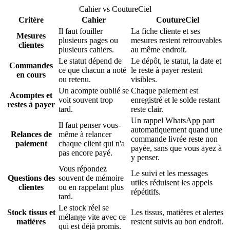
Cahier vs CoutureCiel
Critère
Cahier
CoutureCiel
Il faut fouiller
La fiche cliente et ses
Mesures
plusieurs pages ou
mesures restent retrouvables
clientes
plusieurs cahiers.
au même endroit.
Le statut dépend de
Le dépôt, le statut, la date et
Commandes
ce que chacun a noté
le reste à payer restent
en cours
ou retenu.
visibles.
Un acompte oublié se
Chaque paiement est
Acomptes et
voit souvent trop
enregistré et le solde restant
restes à payer
tard.
reste clair.
Un rappel WhatsApp part
Il faut penser vous-
automatiquement quand une
Relances de
même à relancer
commande livrée reste non
paiement
chaque client qui n'a
payée, sans que vous ayez à
pas encore payé.
y penser.
Vous répondez
Le suivi et les messages
Questions des
souvent de mémoire
utiles réduisent les appels
clientes
ou en rappelant plus
répétitifs.
tard.
Le stock réel se
Stock tissus et
Les tissus, matières et alertes
mélange vite avec ce
matières
restent suivis au bon endroit.
qui est déjà promis.