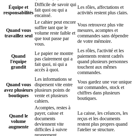
Difficile de savoir qui
Équipe et
Les rôles, affectations et
fait quoi ou qui a
responsabilités
activités restent plus clairs.
encaissé.
Le cahier peut encore
Vous retrouvez plus vite
suffire tant que le
Quand vous
mesures, acomptes et
volume reste faible et
travaillez seul
commandes sans dépendre
que tout passe par
de votre mémoire.
vous.
Les rôles, l'activité et les
Le papier ne montre
Quand
paiements restent cadrés
pas clairement qui a
l'équipe
quand plusieurs personnes
fait quoi, ni qui a
grandit
touchent aux mêmes
accès à quoi.
commandes.
Les informations se
Vous gardez une vue unique
Quand vous
dispersent vite entre
sur commandes, stock et
avez plusieurs
plusieurs points de
chiffres dans plusieurs
boutiques
vente et plusieurs
boutiques.
cahiers.
Acomptes, restes à
payer, caisse et
La caisse, les créances, les
Quand le
documents
reçus et les documents
volume
deviennent vite
restent plus propres quand
augmente
difficiles à suivre
l'atelier se structure.
proprement.