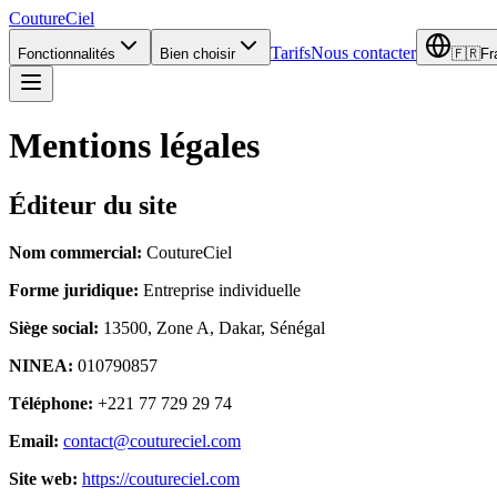
CoutureCiel
Tarifs
Nous contacter
Fonctionnalités
Bien choisir
🇫🇷
Fr
Mentions légales
Éditeur du site
Nom commercial
:
CoutureCiel
Forme juridique
:
Entreprise individuelle
Siège social
:
13500, Zone A, Dakar, Sénégal
NINEA
:
010790857
Téléphone
:
+221 77 729 29 74
Email
:
contact@coutureciel.com
Site web
:
https://coutureciel.com