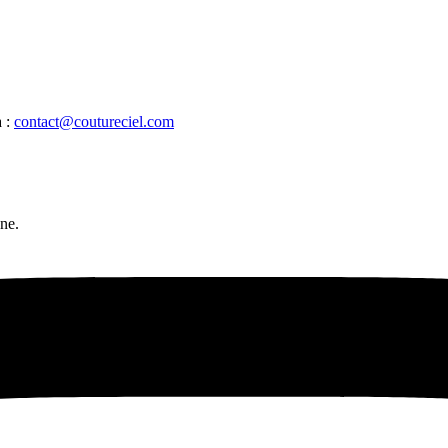
 :
contact@coutureciel.com
ne.